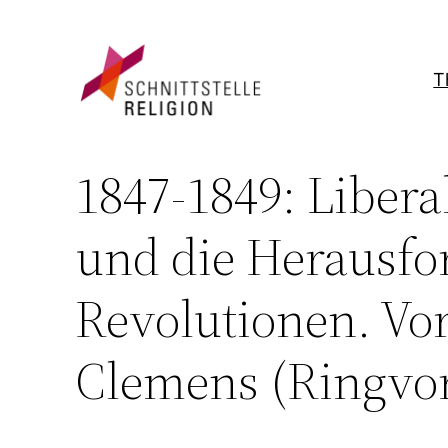
Zum
Inhalt
springen
T
1847-1849: Libera
und die Herausfo
Revolutionen. Vor
Clemens (Ringvor