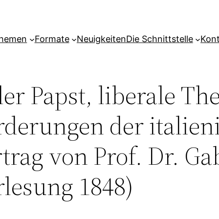
hemen
Formate
Neuigkeiten
Die Schnittstelle
Kon
ler Papst, liberale Th
rderungen der italien
trag von Prof. Dr. Ga
lesung 1848)