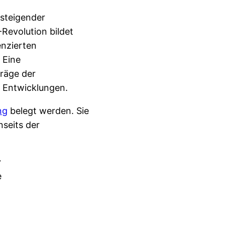
fsteigender
Revolution bildet
enzierten
 Eine
räge der
e Entwicklungen.
ng
belegt werden. Sie
nseits der
r
e