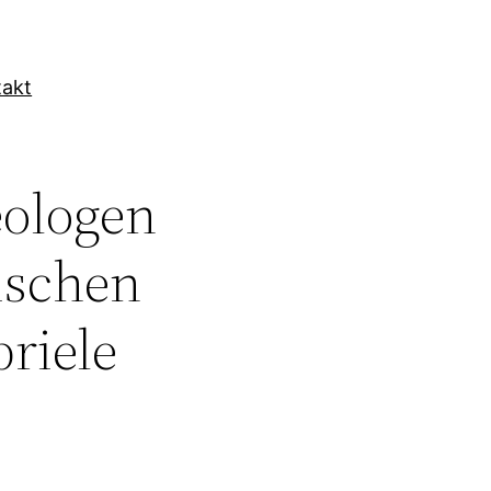
takt
eologen
ischen
briele