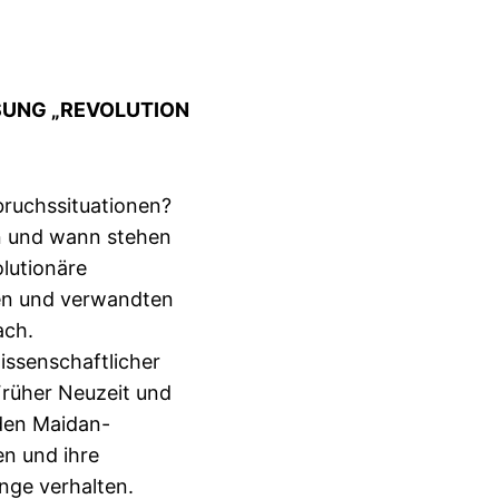
SUNG „REVOLUTION
bruchssituationen?
n und wann stehen
olutionäre
en und verwandten
ach.
issenschaftlicher
Früher Neuzeit und
den Maidan-
en und ihre
nge verhalten.