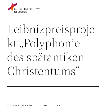
Zum
Inhalt
springen
Leibnizpreisproje
kt „Polyphonie
des spätantiken
Christentums“