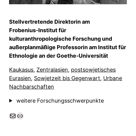
Stellvertretende Direktorin am
Frobenius-Institut für
kulturanthropologische Forschung und
a
ußerplanmäßige Professorin am Institut für
Ethnologie an der Goethe-Universität
Kaukasus,
Zentralasien
,
postsowjetisches
Eurasien
,
Sowjetzeit bis Gegenwart
,
Urbane
Nachbarschaften
weitere Forschungsschwerpunkte
E-Mail
Link