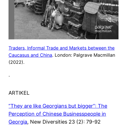
Traders, Informal Trade and Markets between the
Caucasus and China
. London: Palgrave Macmillan
(2022).
.
ARTIKEL
”They are like Georgians but bigger“: The
Perception of Chinese Businesspeople in
Georgia
, New Diversities 23 (2): 79-92