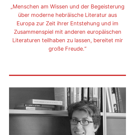
„Menschen am Wissen und der Begeisterung
über moderne hebräische Literatur aus
Europa zur Zeit ihrer Entstehung und im
Zusammenspiel mit anderen europäischen
Literaturen teilhaben zu lassen, bereitet mir
große Freude.“