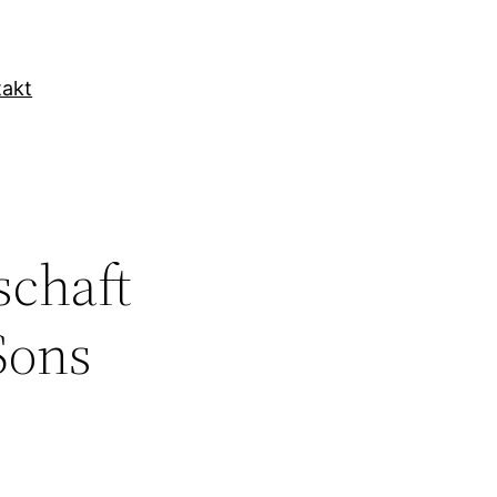
takt
schaft
Sons