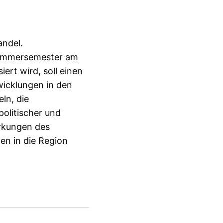
andel.
 Sommersemester am
ert wird, soll einen
wicklungen in den
ln, die
politischer und
irkungen des
en in die Region