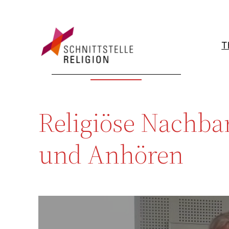
Zum
Inhalt
springen
T
Religiöse Nachb
und Anhören