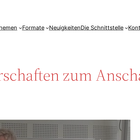
hemen
Formate
Neuigkeiten
Die Schnittstelle
Kon
arschaften zum Ansc